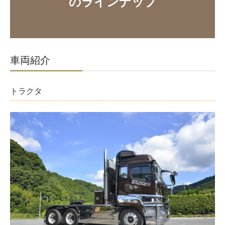
のラインナップ
コンクリート用砕石／砂販売・運搬
建設用残土運搬・処分
車両紹介
建設機械修理・販売
油圧ホース制作・販売
トラクタ
建設機械組立
土木工事
車両・機材一覧
車両・機材一覧
車両紹介
保有車両一覧
河津で働く・暮らす