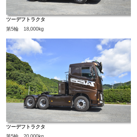
採用情報
ツーデフトラクタ
採用情報
第5輪 18,000kg
社員インタビュー
募集要項（中大型・トレーラードライバー）
募集要項（建設機械等修理整備エンジニア）
募集要項（建設インフラクリエイター）
お問合せ
お問合せ
個人情報保護方針
ツーデフトラクタ
第5輪 20,000kg