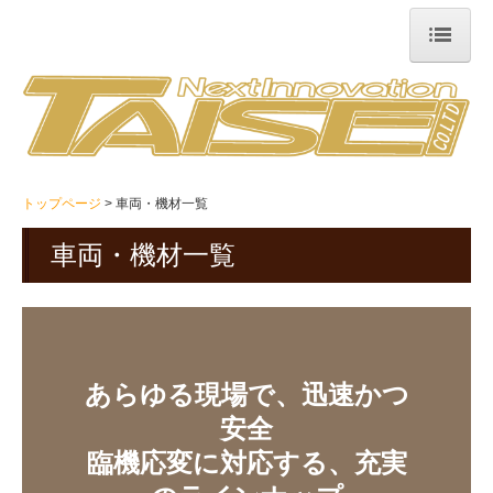
トップページ
会社概要
会社概要
トップページ
車両・機材一覧
当社の強み
車両・機材一覧
本社アクセス
平塚工場
事業紹介
あらゆる現場で、迅速かつ
事業紹介
安全

建設機械運搬
臨機応変に対応する、充実
重量物運搬