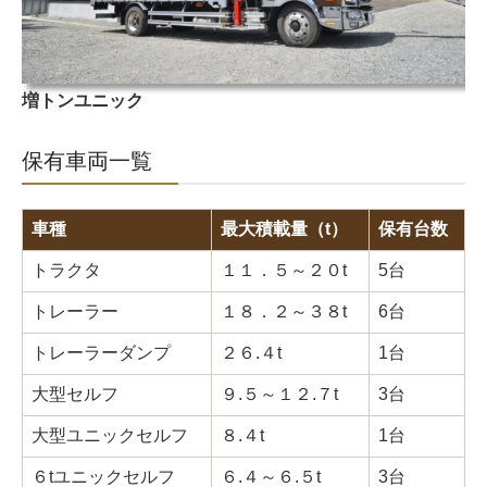
増トンユニック
保有車両一覧
車種
最大積載量（t）
保有台数
トラクタ
１１．５～２０t
5台
トレーラー
１８．２～３８t
6台
トレーラーダンプ
２６.４t
1台
大型セルフ
９.５～１２.７t
3台
大型ユニックセルフ
８.４t
1台
６tユニックセルフ
６.４～６.５t
3台