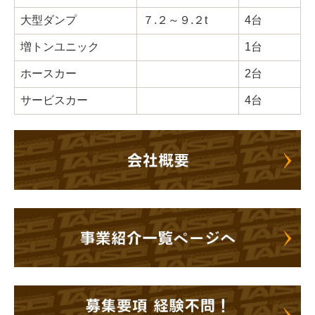
大型ダンプ
７.２～９.２t
4台
増トンユニック
1台
ホースカー
2台
サービスカー
4台