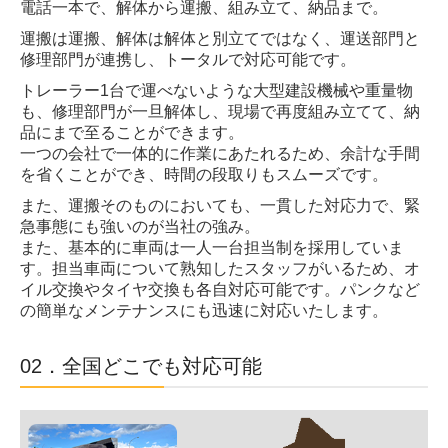
電話一本で、解体から運搬、組み立て、納品まで。
採用情報
運搬は運搬、解体は解体と別立てではなく、運送部門と
修理部門が連携し、トータルで対応可能です。
採用情報
トレーラー1台で運べないような大型建設機械や重量物
も、修理部門が一旦解体し、現場で再度組み立てて、納
社員インタビュー
品にまで至ることができます。
一つの会社で一体的に作業にあたれるため、余計な手間
募集要項（中大型・トレーラードライバー）
を省くことができ、時間の段取りもスムーズです。
募集要項（建設機械等修理整備エンジニア）
また、運搬そのものにおいても、一貫した対応力で、緊
急事態にも強いのが当社の強み。
募集要項（建設インフラクリエイター）
また、基本的に車両は一人一台担当制を採用していま
す。担当車両について熟知したスタッフがいるため、オ
お問合せ
イル交換やタイヤ交換も各自対応可能です。パンクなど
の簡単なメンテナンスにも迅速に対応いたします。
お問合せ
02．全国どこでも対応可能
個人情報保護方針