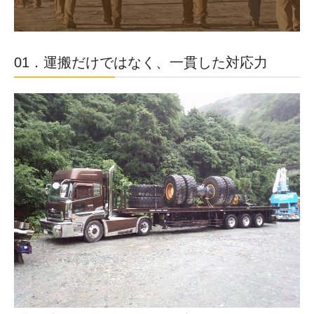
コンクリート用砕石／砂販売・運搬
建設用残土運搬・処分
01．運搬だけではなく、一貫した対応力
建設機械修理・販売
油圧ホース制作・販売
建設機械組立
土木工事
車両・機材一覧
車両・機材一覧
車両紹介
保有車両一覧
河津で働く・暮らす