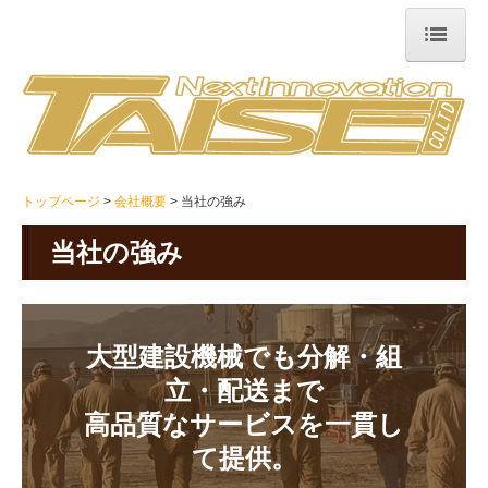
トップページ
会社概要
会社概要
トップページ
会社概要
当社の強み
当社の強み
当社の強み
本社アクセス
平塚工場
事業紹介
大型建設機械でも分解・組
立・配送まで

事業紹介
高品質なサービスを一貫し
建設機械運搬
て提供。
重量物運搬