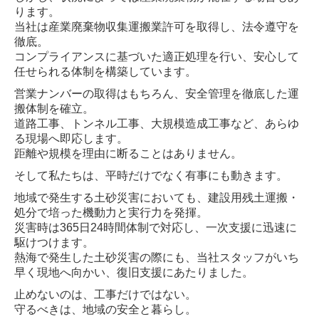
ります。
当社は産業廃棄物収集運搬業許可を取得し、法令遵守を
採用情報
徹底。
コンプライアンスに基づいた適正処理を行い、安心して
採用情報
任せられる体制を構築しています。
社員インタビュー
営業ナンバーの取得はもちろん、安全管理を徹底した運
搬体制を確立。
募集要項（中大型・トレーラードライバー）
道路工事、トンネル工事、大規模造成工事など、あらゆ
る現場へ即応します。
募集要項（建設機械等修理整備エンジニア）
距離や規模を理由に断ることはありません。
募集要項（建設インフラクリエイター）
そして私たちは、平時だけでなく有事にも動きます。
地域で発生する土砂災害においても、建設用残土運搬・
お問合せ
処分で培った機動力と実行力を発揮。
災害時は365日24時間体制で対応し、一次支援に迅速に
お問合せ
駆けつけます。
熱海で発生した土砂災害の際にも、当社スタッフがいち
個人情報保護方針
早く現地へ向かい、復旧支援にあたりました。
止めないのは、工事だけではない。
守るべきは、地域の安全と暮らし。