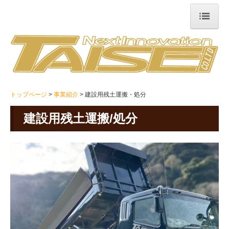
トップページ
会社概要
会社概要
トップページ
事業紹介
建設用残土運搬・処分
当社の強み
建設用残土運搬/処分
本社アクセス
平塚工場
事業紹介
事業紹介
建設機械運搬
重量物運搬