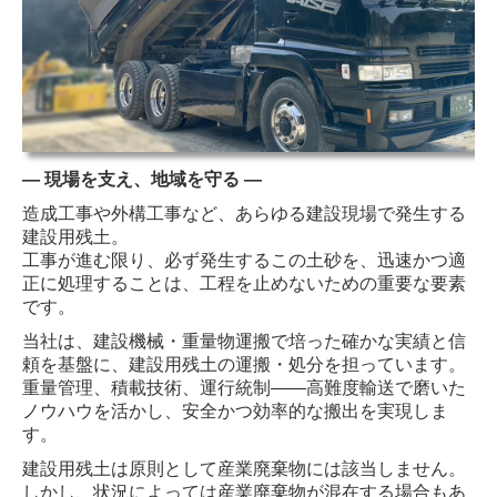
コンクリート用砕石／砂販売・運搬
建設用残土運搬・処分
建設機械修理・販売
― 現場を支え、地域を守る ―
油圧ホース制作・販売
造成工事や外構工事など、あらゆる建設現場で発生する
建設機械組立
建設用残土。
工事が進む限り、必ず発生するこの土砂を、迅速かつ適
土木工事
正に処理することは、工程を止めないための重要な要素
です。
車両・機材一覧
当社は、建設機械・重量物運搬で培った確かな実績と信
車両・機材一覧
頼を基盤に、建設用残土の運搬・処分を担っています。
重量管理、積載技術、運行統制――高難度輸送で磨いた
車両紹介
ノウハウを活かし、安全かつ効率的な搬出を実現しま
す。
保有車両一覧
建設用残土は原則として産業廃棄物には該当しません。
しかし、状況によっては産業廃棄物が混在する場合もあ
河津で働く・暮らす